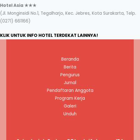
Hotel Asia ★★★
(Jl. Monginsidi No.1, Tegalharjo, Kec. Jebres, Kota Surakarta, Telp.
(0271) 661166)
KLIK UNTUK INFO HOTEL TERDEKAT LAINNYA!
Beranda
Berita
Pengurus
Jurnal
Pendaftaran Anggota
Program Kerja
Galeri
Unduh