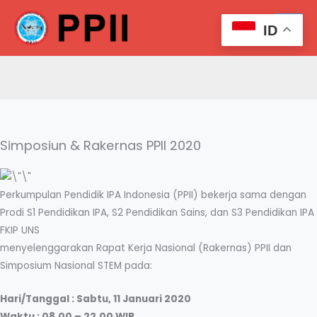
Skip
Search
to
ID
content
Simposiun & Rakernas PPII 2020
Perkumpulan Pendidik IPA Indonesia (PPII) bekerja sama dengan
Prodi S1 Pendidikan IPA, S2 Pendidikan Sains, dan S3 Pendidikan IPA
FKIP UNS
menyelenggarakan Rapat Kerja Nasional (Rakernas) PPII dan
Simposium Nasional STEM pada:
Hari/Tanggal : Sabtu, 11 Januari 2020
Waktu : 08.00 – 22.00 WIB