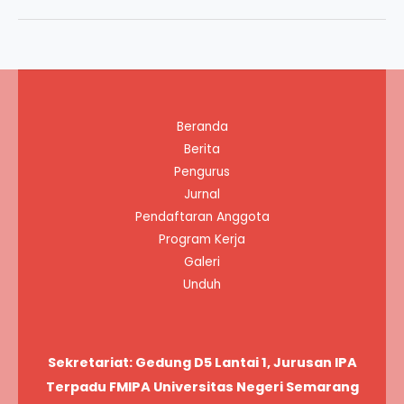
PPII
Pusat
dan
PPII
Wilayah
Beranda
Bahas
Berita
Penguatan
Pengurus
Organisasi
Jurnal
dan
Pendaftaran Anggota
Persiapan
Program Kerja
Rakornas
Galeri
2026
Unduh
Sekretariat: Gedung D5 Lantai 1, Jurusan IPA
Terpadu FMIPA Universitas Negeri Semarang