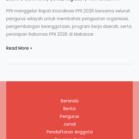
PPII menggelar Rapat Koordinasi PPII 2026 bersama seluruh
pengurus wilayah untuk membahas penguatan organisasi,
pengembangan keanggotaan, program kerja daerah, serta
persiapan Rakornas PPII 2026 di Makassar.
Rapat
Read More »
Koordinasi
PPII
Pusat
dan
PPII
Wilayah
Beranda
Bahas
Berita
Penguatan
Pengurus
Organisasi
Jurnal
dan
Pendaftaran Anggota
Persiapan