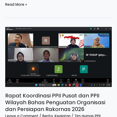
Pelantikan
Read More »
Pengurus
PPII
Wilayah
Bengkulu
Periode
2026–
2030
Resmi
Digelar
di
Universitas
Muhammadiyah
Bengkulu
Rapat Koordinasi PPII Pusat dan PPII
Wilayah Bahas Penguatan Organisasi
dan Persiapan Rakornas 2026
Leave a Comment
/
Berita
,
Kegiatan
/
Tim Humas PPII