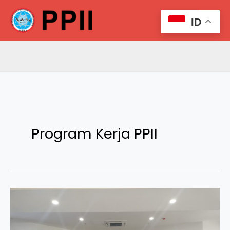
Skip
Search
to
ID
content
Program Kerja PPII