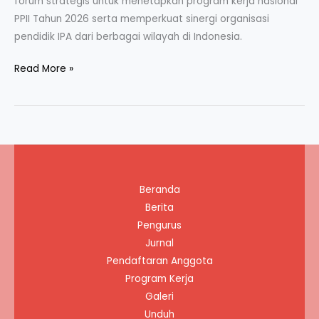
forum strategis untuk menetapkan program kerja nasional
PPII Tahun 2026 serta memperkuat sinergi organisasi
pendidik IPA dari berbagai wilayah di Indonesia.
Raker
Read More »
PPII
2026
di
UNTIDAR
Magelang:
Perkuat
Beranda
Program
Berita
Kerja
Pengurus
dan
Jurnal
Sinergi
Pendaftaran Anggota
Nasional
Program Kerja
Galeri
Unduh