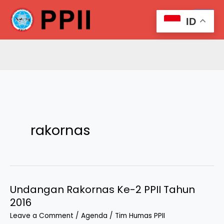
Skip
Search
to
ID
content
rakornas
Undangan Rakornas Ke-2 PPII Tahun
2016
Leave a Comment
/
Agenda
/
Tim Humas PPII