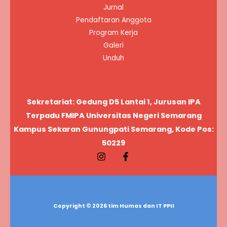
Jurnal
Pendaftaran Anggota
Program Kerja
Galeri
Unduh
Sekretariat: Gedung D5 Lantai 1, Jurusan IPA
Terpadu FMIPA Universitas Negeri Semarang
Kampus Sekaran Gunungpati Semarang, Kode Pos:
50229
Copyright © 2026 tim Humas dan IT PPII