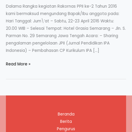
Dalama Rangka kegiatan Rakornas PPII ke-2 Tahun 2016
kami bermaksud mengundang Bapak/Ibu anggota pada:
Hari Tanggal: Jum\’at – Sabtu, 22-23 April 2016 Waktu:
20.00 WIB – Selesai Tempat: Hotel Grasia Semarang – Jln. S.
Parman No. 29 Semarang Jawa Tengah Acara: – Sharing
pengalaman pengelolaan JPII (Jurnal Pendidikan IPA
Indonesia) – Pembahasan CP Kurikulum IPA […]
Undangan
Read More »
Rakornas
Ke-
2
PPII
Tahun
2016
Beranda
Berita
Pengurus