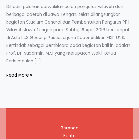
Dihadiri puluhan perwakilan calon pengurus wilayah dari
berbagai daerah di Jawa Tengah, telah dilangsungkan
kegiatan Studium General dan Pembentukan Pengurus PPII
Wilayah Jawa Tengah pada Sabtu, 16 April 2016 bertempat
di Aula Lt.3 Gedung Pascasarjana Kependidikan FKIP UNS.
Bertindak sebagai pembicara pada kegiatan kali ini adalah
Prof. Dr. Sudarmin, M.Si yang merupakan Wakil Ketua
Perkumpulan […]
Studium
Read More »
General
dan
Pembentukan
Pengurus
PPII
Wilayah
Beranda
Jawa
Berita
Tengah