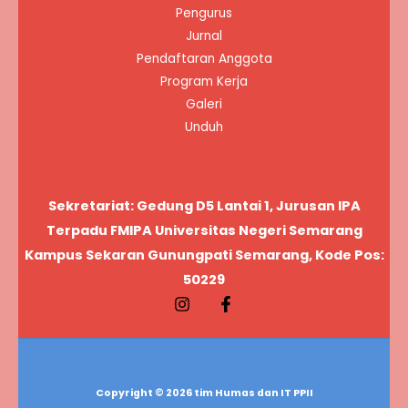
Pengurus
Jurnal
Pendaftaran Anggota
Program Kerja
Galeri
Unduh
Sekretariat: Gedung D5 Lantai 1, Jurusan IPA
Terpadu FMIPA Universitas Negeri Semarang
Kampus Sekaran Gunungpati Semarang, Kode Pos:
50229
Copyright © 2026 tim Humas dan IT PPII