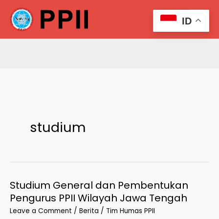
Skip
Search
to
ID
content
studium
Studium General dan Pembentukan
Pengurus PPII Wilayah Jawa Tengah
Leave a Comment
/
Berita
/
Tim Humas PPII