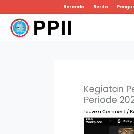
Skip
Beranda
Berita
Pengu
to
content
Kegiatan P
Periode 20
Leave a Comment
/
B