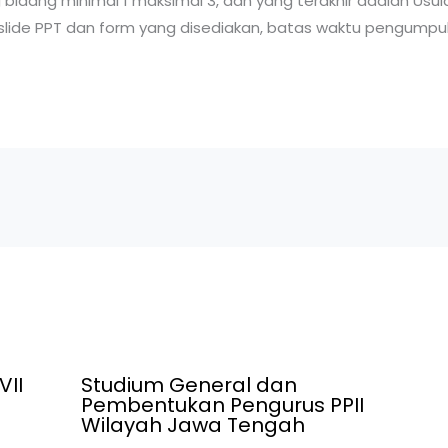
bidang minimal 1 maksimal 3, dan yang terakhir adalah Usul
lide PPT dan form yang disediakan, batas waktu pengumpul
VII
Studium General dan
Pembentukan Pengurus PPII
Wilayah Jawa Tengah