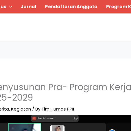
rus
Jurnal
Pendaftaran Anggota
Program K
enyusunan Pra- Program Kerja
25-2029
erita
,
Kegiatan
/ By
Tim Humas PPII