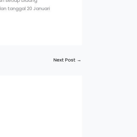
an setiap bidang
an tanggal 20 Januari
Next Post
→