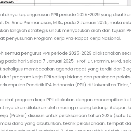
entuknya kepengurusan PPII periode 2025-2029 yang disahk
of. Dr. Anna Permanasari, M.Si., pada 2 Januari 2025, maka 
rlukan langkah strategis untuk menyatukan arah dan tujuan PP
pat penyusunan Program Kerja Pra-Rapat Kerja Nasional.
leh semua pengurus PPII periode 2025-2029 dilaksanakan seca
pada hari Selasa 7 Januari 2025. Prof. Dr. Parmin, M.Pd. se
sekaligus membacakan agenda rapat yang terdiri dari 2 a
raf program kerja PPII setiap bidang dan persiapan pelak
rkumpulan Pendidik IPA Indonesia (PPII) di Universitas Tidar, 
draf program kerja PPII dilakukan dengan menampilkan k
ntinya akan dilakukan oleh masing masing bidang. Adapun 
Kerja (Proker) disusun untuk pelaksanaan tahun 2025 (satu ta
imasi dana yang dibutuhkan, teknik pelaksanaan, tempat d