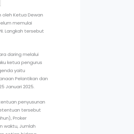
an oleh Ketua Dewan
sebelum memulai
II. Langkah tersebut
ra daring melalui
laku ketua pengurus
genda yaitu
sanaan Pelantikan dan
25 Januari 2025.
etentuan penyusunan
ketentuan tersebut
hun), Proker
an waktu, Jumlah