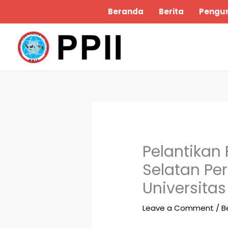
Skip
Beranda
Berita
Pengu
to
content
Pelantikan
Selatan Pe
Universita
Leave a Comment
/
B