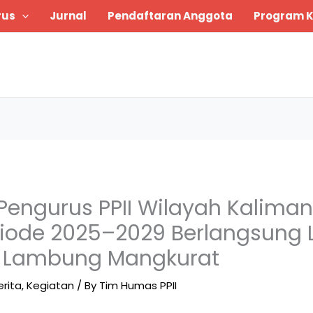
rus
Jurnal
Pendaftaran Anggota
Program K
 Pengurus PPII Wilayah Kalima
riode 2025–2029 Berlangsung 
s Lambung Mangkurat
erita
,
Kegiatan
/ By
Tim Humas PPII