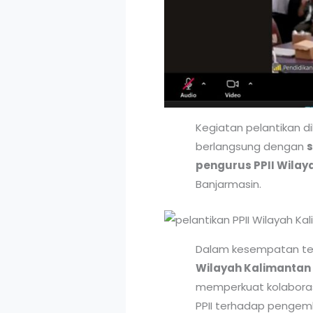
Kegiatan pelantikan d
berlangsung dengan
s
pengurus PPII Wilay
Banjarmasin.
Dalam kesempatan ters
Wilayah Kalimantan 
memperkuat kolaborasi
PPII terhadap pengemb