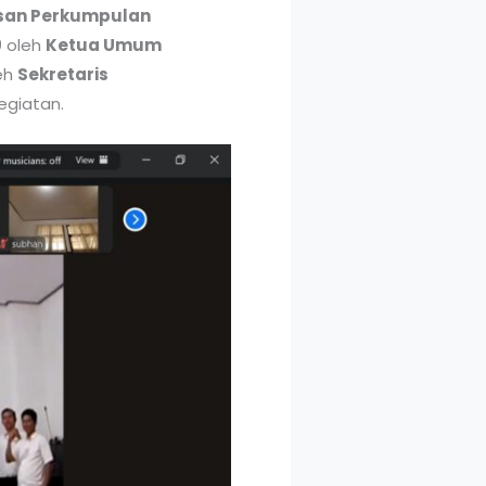
san Perkumpulan
9
oleh
Ketua Umum
leh
Sekretaris
kegiatan.