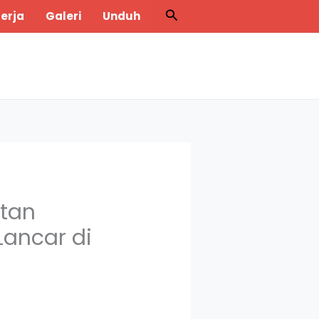
Search
erja
Galeri
Unduh
ntan
Lancar di