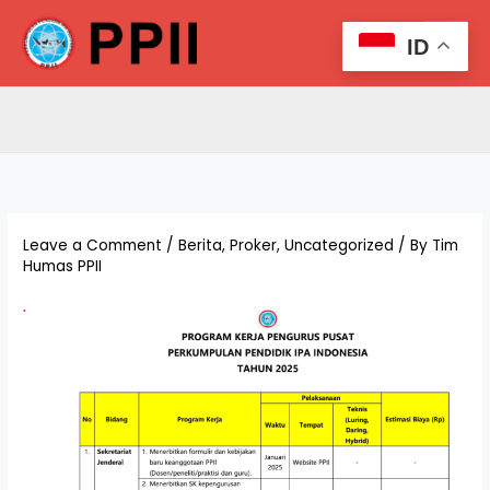
Skip
Search
to
ID
content
Leave a Comment
/
Berita
,
Proker
,
Uncategorized
/ By
Tim
Humas PPII