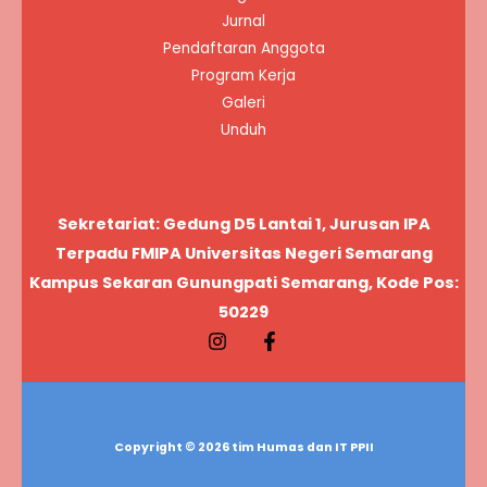
Jurnal
Pendaftaran Anggota
Program Kerja
Galeri
Unduh
Sekretariat: Gedung D5 Lantai 1, Jurusan IPA
Terpadu FMIPA Universitas Negeri Semarang
Kampus Sekaran Gunungpati Semarang, Kode Pos:
50229
Copyright © 2026 tim Humas dan IT PPII