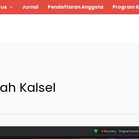
rus
Jurnal
Pendaftaran Anggota
Program K
yah Kalsel