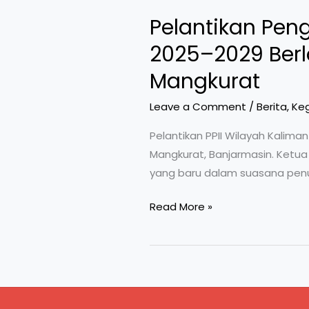
Pelantikan Peng
2025–2029 Berl
Mangkurat
Leave a Comment
/
Berita
,
Ke
Pelantikan PPII Wilayah Kalima
Mangkurat, Banjarmasin. Ketua U
yang baru dalam suasana penuh
Pelantikan
Read More »
Pengurus
PPII
Wilayah
Kalimantan
Selatan