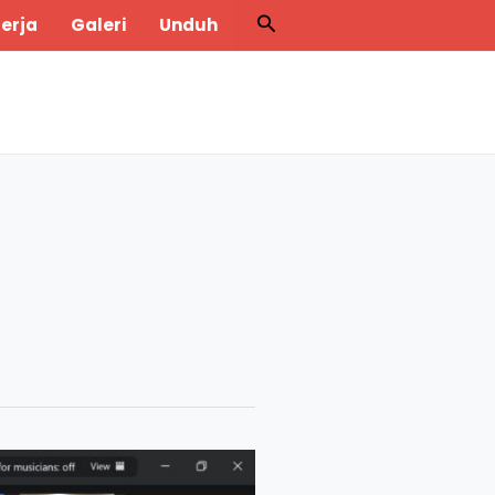
Search
erja
Galeri
Unduh