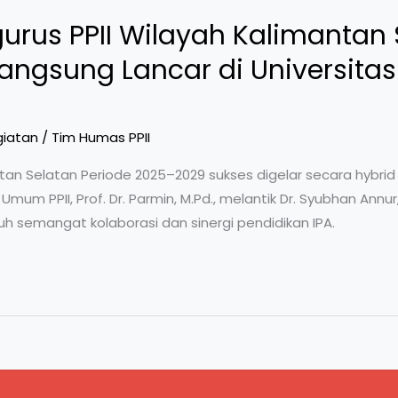
urus PPII Wilayah Kalimantan 
angsung Lancar di Universit
giatan
/
Tim Humas PPII
ntan Selatan Periode 2025–2029 sukses digelar secara hybrid
mum PPII, Prof. Dr. Parmin, M.Pd., melantik Dr. Syubhan Annu
 semangat kolaborasi dan sinergi pendidikan IPA.